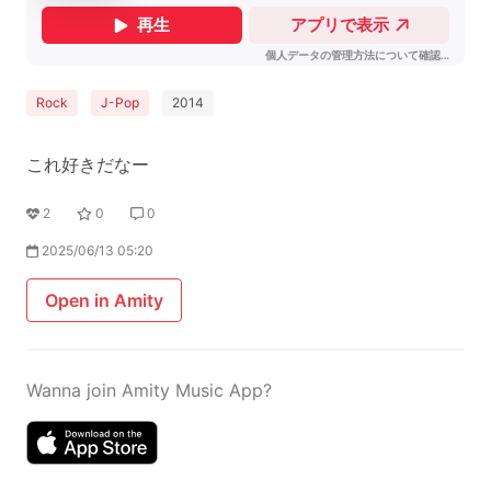
Rock
J-Pop
2014
これ好きだなー
2
0
0
2025/06/13 05:20
Open in Amity
Wanna join Amity Music App?