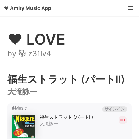
♥
Amity Music App
♥ LOVE
by 😾 z31lv4
福生ストラット (パートII)
大滝詠一