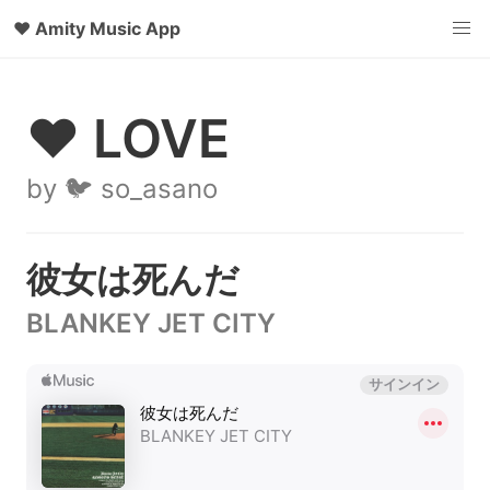
♥
Amity Music App
♥ LOVE
by 🐦 so_asano
彼女は死んだ
BLANKEY JET CITY