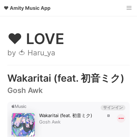
♥
Amity Music App
♥ LOVE
by 🍅 Haru_ya
Wakaritai (feat. 初音ミク)
Gosh Awk